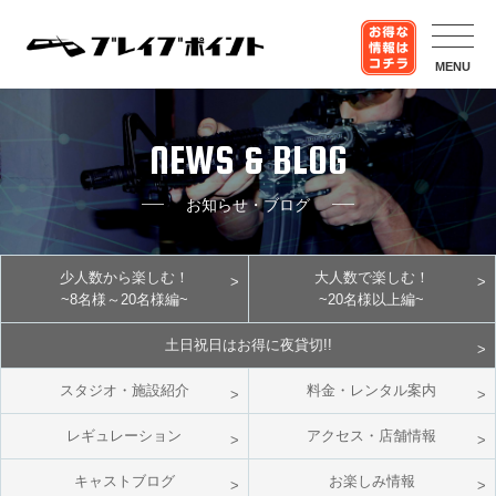
MENU
NEWS & BLOG
お知らせ・ブログ
少人数から楽しむ！
大人数で楽しむ！
~8名様～20名様編~
~20名様以上編~
土日祝日はお得に夜貸切!!
スタジオ・施設紹介
料金・レンタル案内
レギュレーション
アクセス・店舗情報
キャストブログ
お楽しみ情報