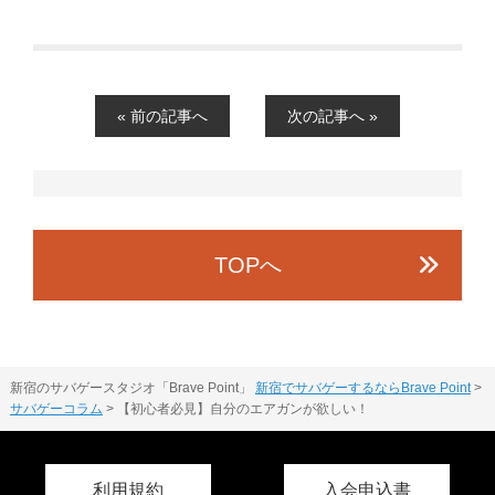
« 前の記事へ
次の記事へ »
TOPへ
新宿のサバゲースタジオ「Brave Point」
新宿でサバゲーするならBrave Point
>
サバゲーコラム
>
【初心者必見】自分のエアガンが欲しい！
利用規約
入会申込書