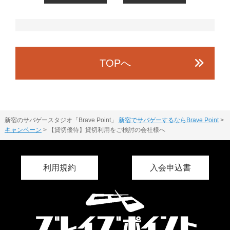
TOPへ
新宿のサバゲースタジオ「Brave Point」
新宿でサバゲーするならBrave Point
>
キャンペーン
>
【貸切優待】貸切利用をご検討の会社様へ
利用規約
入会申込書