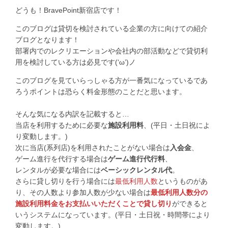
どうも！BravePoint新宿店です！
このブログは貸切を検討されている企業の方に向けての紹介
ブログとなります！
部署内でのレクリエーションや会社内の部活動などで貸切利
用を検討している方は必見です(‘ω’)ノ
このブログを見ていらっしゃる方が一番気になっているであ
ろうポイントは恐らく料金形態のことだと思います。
そんな気になる内訳を記載すると…
当店を利用するために必要な
施設利用料
、(平日・土日祝によ
り変動します。)
次に当店(系列店)を利用されたことがない場合は
入会金
、
ゲーム進行を代行する場合は
ゲーム進行代行料
、
レンタルが必要な場合には
ベーシックレンタル代
。
さらに貸し切りを行う場合には
最低利用人数
というものがあ
り、その人数より参加人数が少ない場合は
最低利用人数分の
施設利用料金をお支払いいただくことで貸し切り
ができると
いうシステムになっています。(平日・土日祝・時間帯により
変動します。)