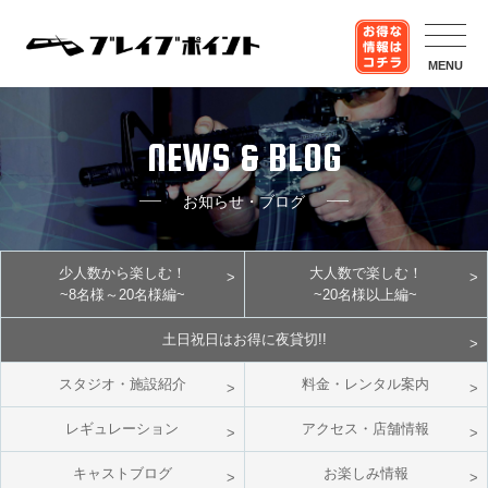
MENU
NEWS & BLOG
お知らせ・ブログ
少人数から楽しむ！
大人数で楽しむ！
~8名様～20名様編~
~20名様以上編~
土日祝日はお得に夜貸切!!
スタジオ・施設紹介
料金・レンタル案内
レギュレーション
アクセス・店舗情報
キャストブログ
お楽しみ情報