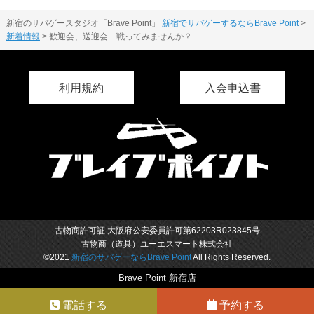
新宿のサバゲースタジオ「Brave Point」
新宿でサバゲーするならBrave Point
>
新着情報
>
歓迎会、送迎会…戦ってみませんか？
利用規約
入会申込書
古物商許可証 大阪府公安委員許可第62203R023845号
古物商（道具）ユーエスマート株式会社
©2021
新宿のサバゲーならBrave Point
All Rights Reserved.
Brave Point 新宿店
電話する
予約する