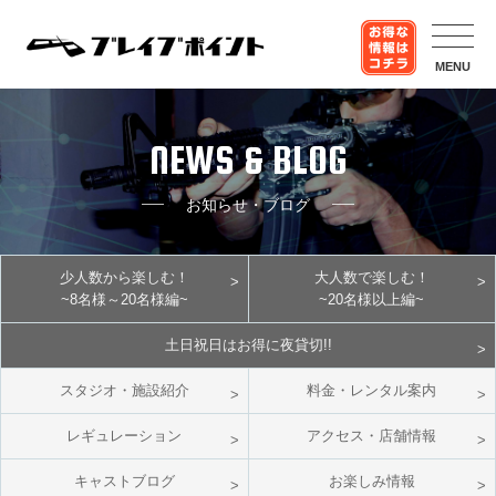
MENU
NEWS & BLOG
お知らせ・ブログ
少人数から楽しむ！
大人数で楽しむ！
~8名様～20名様編~
~20名様以上編~
土日祝日はお得に夜貸切!!
スタジオ・施設紹介
料金・レンタル案内
レギュレーション
アクセス・店舗情報
キャストブログ
お楽しみ情報