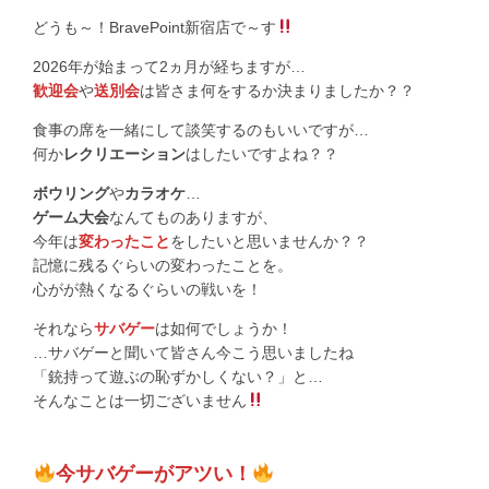
どうも～！BravePoint新宿店で～す
2026年が始まって2ヵ月が経ちますが…
歓迎会
や
送別会
は皆さま何をするか決まりましたか？？
食事の席を一緒にして談笑するのもいいですが…
何か
レクリエーション
はしたいですよね？？
ボウリング
や
カラオケ
…
ゲーム大会
なんてものありますが、
今年は
変わったこと
をしたいと思いませんか？？
記憶に残るぐらいの変わったことを。
心がが熱くなるぐらいの戦いを！
それなら
サバゲー
は如何でしょうか！
…サバゲーと聞いて皆さん今こう思いましたね
「銃持って遊ぶの恥ずかしくない？」と…
そんなことは一切ございません
今サバゲーがアツい！