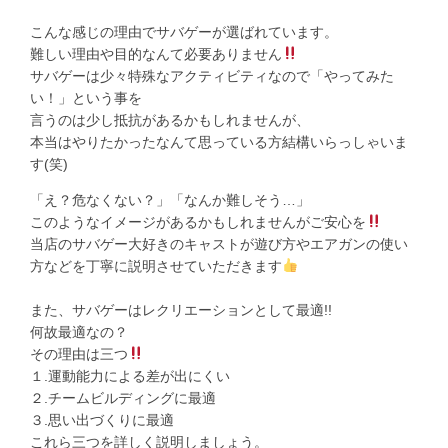
こんな感じの理由でサバゲーが選ばれています。
難しい理由や目的なんて必要ありません
サバゲーは少々特殊なアクティビティなので「やってみた
い！」という事を
言うのは少し抵抗があるかもしれませんが、
本当はやりたかったなんて思っている方結構いらっしゃいま
す(笑)
「え？危なくない？」「なんか難しそう…」
このようなイメージがあるかもしれませんがご安心を
当店のサバゲー大好きのキャストが遊び方やエアガンの使い
方などを丁寧に説明させていただきます
また、サバゲーはレクリエーションとして最適!!
何故最適なの？
その理由は三つ
１.運動能力による差が出にくい
２.チームビルディングに最適
３.思い出づくりに最適
これら三つを詳しく説明しましょう。