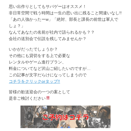
思い出作りとしてもサバゲーはオススメ！
非日常空間で戦う時間は一生の思い出に残ること間違いなし!!
「あの人強かったーw」「絶対、部長と課長の前世は軍人で
しょ？」
なんてあなたの名前が社内で語られるかも？？
会社の送別会で伝説を残してみませんか？
いかがだったでしょうか？
その他にも貸切をする上で必要な
レンタルやゲーム進行プラン、
料金についてなど沢山ご紹したいのですが…
この記事が文字だらけになってしまうので
コチラをクリックorタップ!!
皆様の歓送迎会の一つの案として
是非ご検討ください