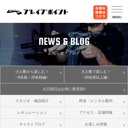
MENU
NEWS & BLOG
お知らせ・ブログ
少人数から楽しむ！
大人数で楽しむ！
~8名様～20名様編~
~20名様以上編~
土日祝日はお得に夜貸切!!
スタジオ・施設紹介
料金・レンタル案内
レギュレーション
アクセス・店舗情報
キャストブログ
お楽しみ情報